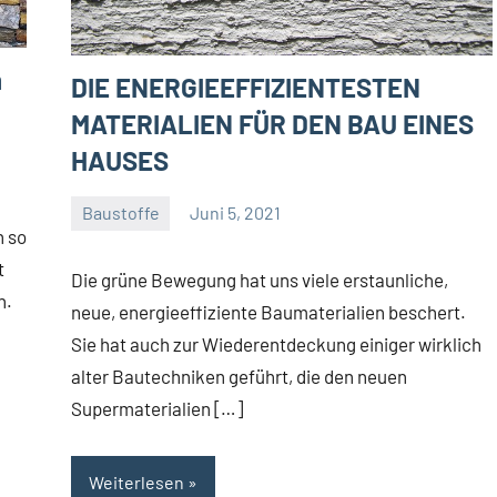
n
DIE ENERGIEEFFIZIENTESTEN
MATERIALIEN FÜR DEN BAU EINES
HAUSES
Baustoffe
Juni 5, 2021
Gala
h so
Team
t
Die grüne Bewegung hat uns viele erstaunliche,
n.
neue, energieeffiziente Baumaterialien beschert.
Sie hat auch zur Wiederentdeckung einiger wirklich
alter Bautechniken geführt, die den neuen
Supermaterialien […]
Weiterlesen