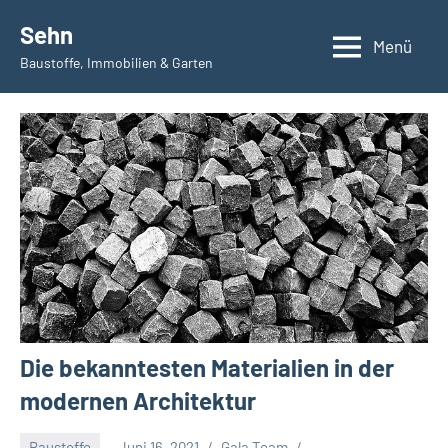
Zum
Sehn
Inhalt
Menü
Baustoffe, Immobilien & Garten
springen
Die bekanntesten Materialien in der
modernen Architektur
Baustoffe
Juni 16, 2021
Gala Team