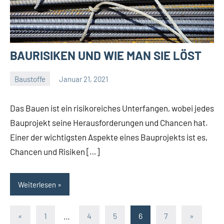
BAURISIKEN UND WIE MAN SIE LÖST
Baustoffe
Januar 21, 2021
Gala
Team
Das Bauen ist ein risikoreiches Unterfangen, wobei jedes
Bauprojekt seine Herausforderungen und Chancen hat.
Einer der wichtigsten Aspekte eines Bauprojekts ist es,
Chancen und Risiken […]
Weiterlesen
Seitennummerierung
Vorherige
Nächste
«
1
…
4
5
6
7
»