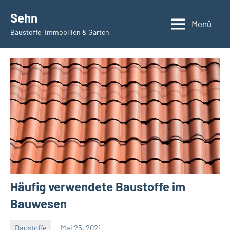
Zum
Sehn
Inhalt
Menü
Baustoffe, Immobilien & Garten
springen
Häufig verwendete Baustoffe im
Bauwesen
Baustoffe
Mai 25, 2021