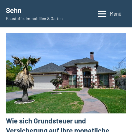
Zum
Sehn
Inhalt
Menü
Baustoffe, Immobilien & Garten
springen
Wie sich Grundsteuer und
Versicherung auf Ihre monatliche